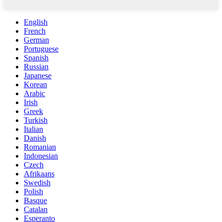
English
French
German
Portuguese
Spanish
Russian
Japanese
Korean
Arabic
Irish
Greek
Turkish
Italian
Danish
Romanian
Indonesian
Czech
Afrikaans
Swedish
Polish
Basque
Catalan
Esperanto