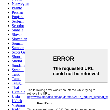
Norwegian
Pashto
Persian
Punjabi
Serbian
Sesotho
Sinhala
Slovak
Slovenian
Somali
Samoan
Scots Gaelic
Shona
Sindhi
Sundanese
Swahili
Tajik
Tamil
Telugu
Thai
Ukrainian
Urdu
Uzbek
Vietnamese
Welsh