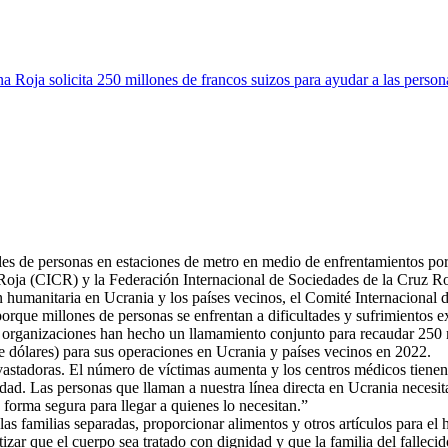
Roja solicita 250 millones de francos suizos para ayudar a las persona
es de personas en estaciones de metro en medio de enfrentamientos por 
Roja (CICR) y la Federación Internacional de Sociedades de la Cruz R
n humanitaria en Ucrania y los países vecinos, el Comité Internacional
rque millones de personas se enfrentan a dificultades y sufrimientos 
 organizaciones han hecho un llamamiento conjunto para recaudar 250 m
e dólares) para sus operaciones en Ucrania y países vecinos en 2022.
astadoras. El número de víctimas aumenta y los centros médicos tienen 
idad. Las personas que llaman a nuestra línea directa en Ucrania neces
forma segura para llegar a quienes lo necesitan.”
as familias separadas, proporcionar alimentos y otros artículos para el 
izar que el cuerpo sea tratado con dignidad y que la familia del falleci