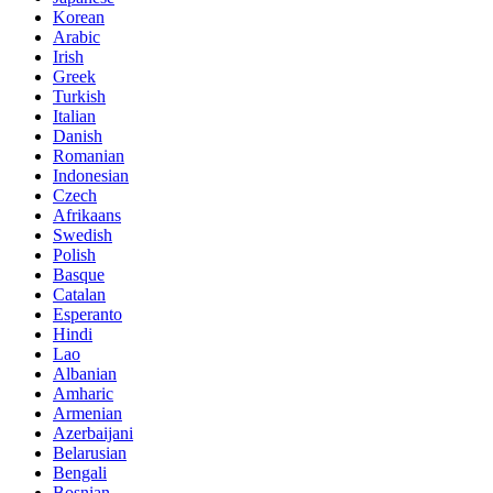
Korean
Arabic
Irish
Greek
Turkish
Italian
Danish
Romanian
Indonesian
Czech
Afrikaans
Swedish
Polish
Basque
Catalan
Esperanto
Hindi
Lao
Albanian
Amharic
Armenian
Azerbaijani
Belarusian
Bengali
Bosnian