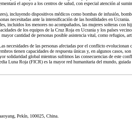
mentará el apoyo a los centros de salud, con especial atención al sumini
lares), incluyendo dispositivos médicos como bombas de infusión, bomb
nas necesitadas ante la intensificación de las hostilidades en Ucrania.
ables, incluidos los menores no acompañados, las mujeres solteras con h
capacidades de los equipos de la Cruz Roja en Ucrania y los países vecin
 mayor cantidad de personas posible asistencia vital, como refugios, ar
. Las necesidades de las personas afectadas por el conflicto evolucionan
mbros tienen capacidades de respuesta únicas y, en algunos casos, son l
r solidaridad global mientras sufrimos las consecuencias de este confl
edia Luna Roja (FICR) es la mayor red humanitaria del mundo, guiada p
Chaoyang, Pekín, 100025, China.