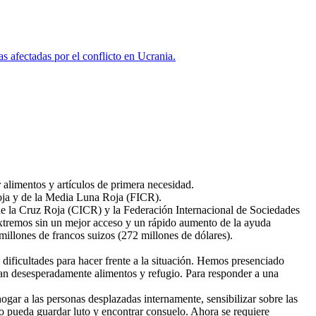
s afectadas por el conflicto en Ucrania.
alimentos y artículos de primera necesidad.
oja y de la Media Luna Roja (FICR).
 de la Cruz Roja (CICR) y la Federación Internacional de Sociedades
extremos sin un mejor acceso y un rápido aumento de la ayuda
illones de francos suizos (272 millones de dólares).
dificultades para hacer frente a la situación. Hemos presenciado
itan desesperadamente alimentos y refugio. Para responder a una
hogar a las personas desplazadas internamente, sensibilizar sobre las
do pueda guardar luto y encontrar consuelo. Ahora se requiere