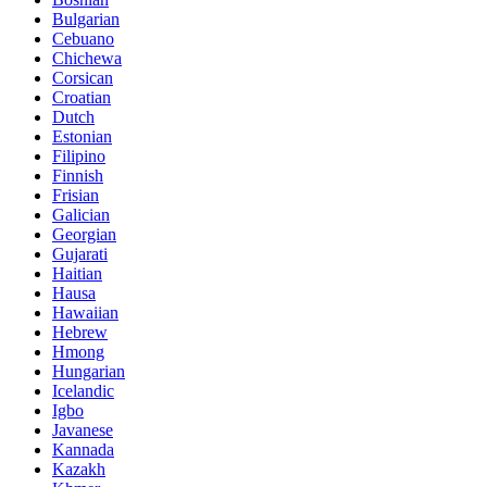
Bulgarian
Cebuano
Chichewa
Corsican
Croatian
Dutch
Estonian
Filipino
Finnish
Frisian
Galician
Georgian
Gujarati
Haitian
Hausa
Hawaiian
Hebrew
Hmong
Hungarian
Icelandic
Igbo
Javanese
Kannada
Kazakh