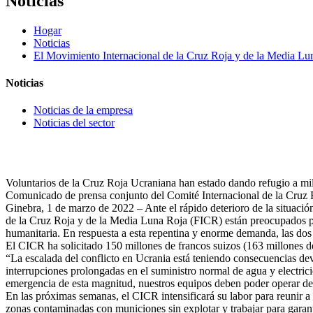
Noticias
Hogar
Noticias
El Movimiento Internacional de la Cruz Roja y de la Media Luna 
Noticias
Noticias de la empresa
Noticias del sector
Voluntarios de la Cruz Roja Ucraniana han estado dando refugio a mil
Comunicado de prensa conjunto del Comité Internacional de la Cruz 
Ginebra, 1 de marzo de 2022 – Ante el rápido deterioro de la situació
de la Cruz Roja y de la Media Luna Roja (FICR) están preocupados po
humanitaria. En respuesta a esta repentina y enorme demanda, las dos
El CICR ha solicitado 150 millones de francos suizos (163 millones d
“La escalada del conflicto en Ucrania está teniendo consecuencias dev
interrupciones prolongadas en el suministro normal de agua y electric
emergencia de esta magnitud, nuestros equipos deben poder operar de 
En las próximas semanas, el CICR intensificará su labor para reunir a l
zonas contaminadas con municiones sin explotar y trabajar para garant