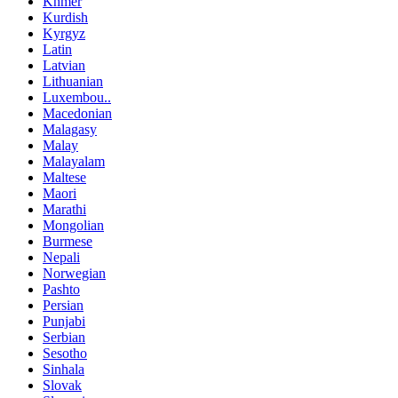
Khmer
Kurdish
Kyrgyz
Latin
Latvian
Lithuanian
Luxembou..
Macedonian
Malagasy
Malay
Malayalam
Maltese
Maori
Marathi
Mongolian
Burmese
Nepali
Norwegian
Pashto
Persian
Punjabi
Serbian
Sesotho
Sinhala
Slovak