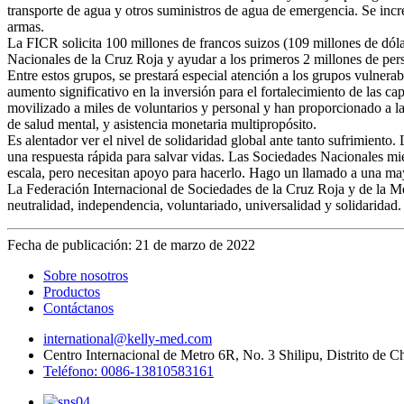
transporte de agua y otros suministros de agua de emergencia. Se incre
armas.
La FICR solicita 100 millones de francos suizos (109 millones de dó
Nacionales de la Cruz Roja y ayudar a los primeros 2 millones de perso
Entre estos grupos, se prestará especial atención a los grupos vulner
aumento significativo en la inversión para el fortalecimiento de las 
movilizado a miles de voluntarios y personal y han proporcionado a la
de salud mental, y asistencia monetaria multipropósito.
Es alentador ver el nivel de solidaridad global ante tanto sufrimiento
una respuesta rápida para salvar vidas. Las Sociedades Nacionales mie
escala, pero necesitan apoyo para hacerlo. Hago un llamado a una mayo
La Federación Internacional de Sociedades de la Cruz Roja y de la M
neutralidad, independencia, voluntariado, universalidad y solidaridad.
Fecha de publicación: 21 de marzo de 2022
Sobre nosotros
Productos
Contáctanos
international@kelly-med.com
Centro Internacional de Metro 6R, No. 3 Shilipu, Distrito de 
Teléfono: 0086-13810583161