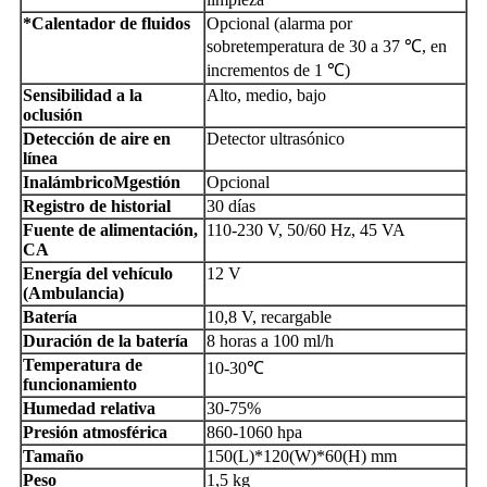
*Calentador de fluidos
Opcional (alarma por
sobretemperatura de 30 a 37 ℃, en
incrementos de 1 ℃)
Sensibilidad a la
Alto, medio, bajo
oclusión
Detección de aire en
Detector ultrasónico
línea
Inalámbrico
M
gestión
Opcional
Registro de historial
30 días
Fuente de alimentación,
110-230 V, 50/60 Hz, 45 VA
CA
Energía del vehículo
12 V
(Ambulancia)
Batería
10,8 V, recargable
Duración de la batería
8 horas a 100 ml/h
Temperatura de
10-30℃
funcionamiento
Humedad relativa
30-75%
Presión atmosférica
860-1060 hpa
Tamaño
150(L)*120(W)*60(H) mm
Peso
1,5 kg