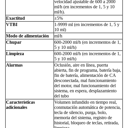
velocidad ajustable de 600 a 2000
ml/h (en incrementos de 1, 5 y 10
ml/h).
Exactitud
±5%
VTBI
1-9999 ml (en incrementos de 1, 5 y
10 ml)
Modo de alimentación
ml/h
Chupar
600-2000 ml/h (en incrementos de 1,
5 y 10 ml/h)
Limpieza
600-2000 ml/h (en incrementos de 1,
5 y 10 ml/h)
Alarmas
Oclusión, aire en línea, puerta
abierta, fin de programa, batería baja,
fin de batería, alimentación de CA
desconectada, mal funcionamiento
del motor, mal funcionamiento del
sistema, en espera, desplazamiento
del tubo
Características
Volumen infundido en tiempo real,
adicionales
conmutación automática de potencia,
tecla de silencio, purga, bolo,
memoria del sistema, registro de
historial, bloqueo de teclas, retirada,
limpieza