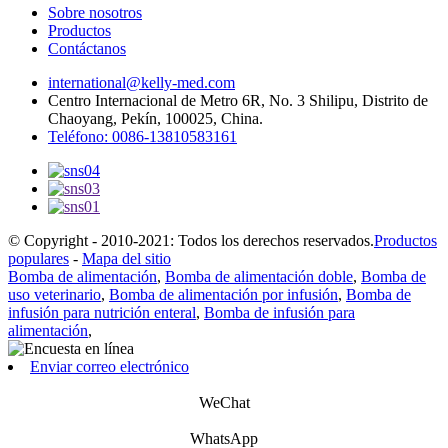
Sobre nosotros
Productos
Contáctanos
international@kelly-med.com
Centro Internacional de Metro 6R, No. 3 Shilipu, Distrito de
Chaoyang, Pekín, 100025, China.
Teléfono: 0086-13810583161
© Copyright - 2010-2021: Todos los derechos reservados.
Productos
populares
-
Mapa del sitio
Bomba de alimentación
,
Bomba de alimentación doble
,
Bomba de
uso veterinario
,
Bomba de alimentación por infusión
,
Bomba de
infusión para nutrición enteral
,
Bomba de infusión para
alimentación
,
Enviar correo electrónico
WeChat
WhatsApp