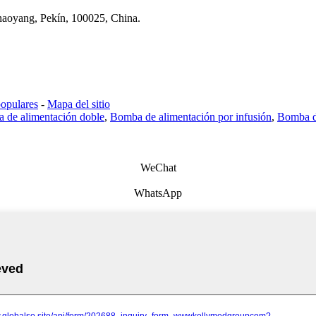
Chaoyang, Pekín, 100025, China.
populares
-
Mapa del sitio
 de alimentación doble
,
Bomba de alimentación por infusión
,
Bomba de
WeChat
WhatsApp