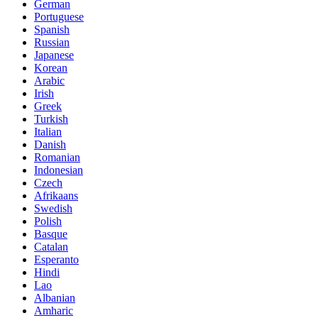
German
Portuguese
Spanish
Russian
Japanese
Korean
Arabic
Irish
Greek
Turkish
Italian
Danish
Romanian
Indonesian
Czech
Afrikaans
Swedish
Polish
Basque
Catalan
Esperanto
Hindi
Lao
Albanian
Amharic