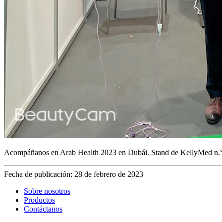
Acompáñanos en Arab Health 2023 en Dubái. Stand de KellyMed n.°
Fecha de publicación: 28 de febrero de 2023
Sobre nosotros
Productos
Contáctanos