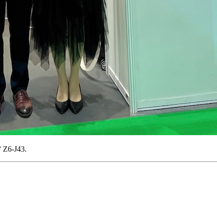
 Z6-J43.