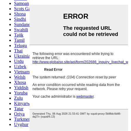
Samoan
Scots Gaelic
Shona
Sindhi
Sundanese
Swahili
Tajik
Tamil
Telugu
Thai
Ukrainian
Urdu
Uzbek
Vietnamese
Welsh
Xhosa
Yiddish
Yoruba
Zulu
Kinyarwanda
Tatar
Oriya
Turkmen
Uyghur