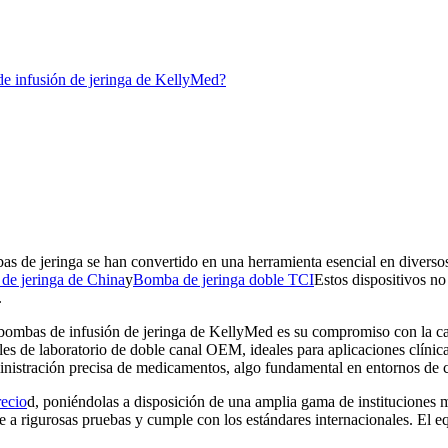
de infusión de jeringa de KellyMed?
s de jeringa se han convertido en una herramienta esencial en diversos 
de jeringa de China
y
Bomba de jeringa doble TCI
Estos dispositivos no
.
 bombas de infusión de jeringa de KellyMed es su compromiso con la cali
s de laboratorio de doble canal OEM, ideales para aplicaciones clínicas
inistración precisa de medicamentos, algo fundamental en entornos de c
recio
d, poniéndolas a disposición de una amplia gama de instituciones 
 a rigurosas pruebas y cumple con los estándares internacionales. El eq