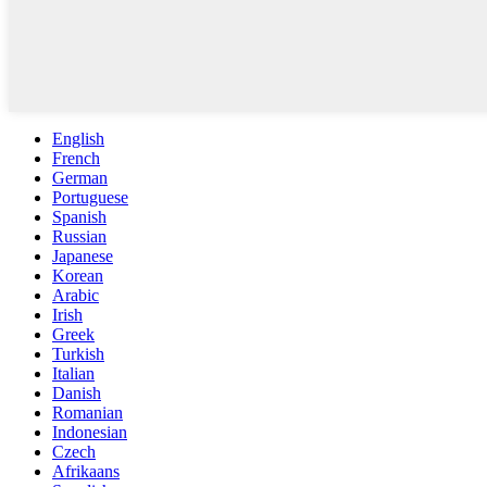
English
French
German
Portuguese
Spanish
Russian
Japanese
Korean
Arabic
Irish
Greek
Turkish
Italian
Danish
Romanian
Indonesian
Czech
Afrikaans