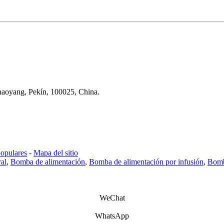
Chaoyang, Pekín, 100025, China.
populares
-
Mapa del sitio
ral
,
Bomba de alimentación
,
Bomba de alimentación por infusión
,
Bomb
WeChat
WhatsApp